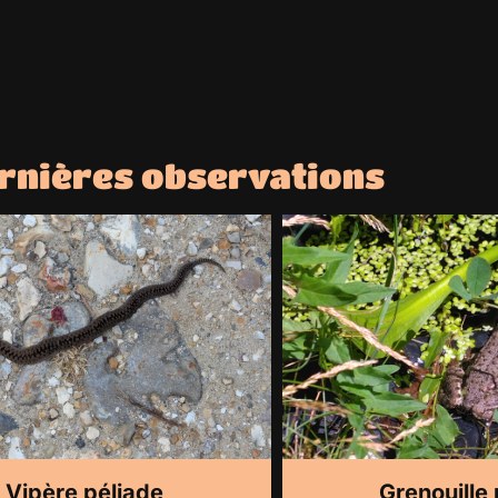
ernières observations
Vipère péliade
Grenouille 