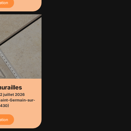
ation
urailles
2 juillet 2026
aint-Germain-sur-
0430)
ation