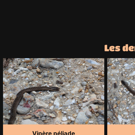
Les d
Vipère péliade