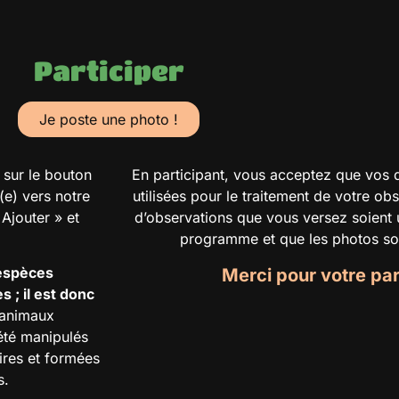
Participer
Je poste une photo !
 sur le bouton
En participant, vous acceptez que vos 
(e) vers notre
utilisées pour le traitement de votre ob
 Ajouter » et
d’observations que vous versez soient u
programme et que les photos soie
 espèces
Merci pour votre part
 ; il est donc
animaux
été manipulés
ires et formées
s.