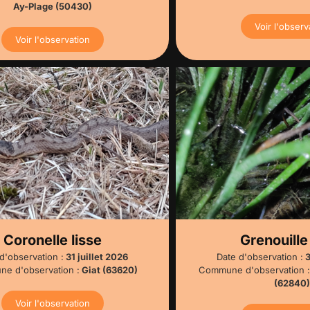
Ay-Plage (50430)
Voir l'observ
Voir l'observation
Coronelle lisse
Grenouille
d'observation :
31 juillet 2026
Date d'observation :
3
e d'observation :
Giat (63620)
Commune d'observation :
(62840)
Voir l'observation