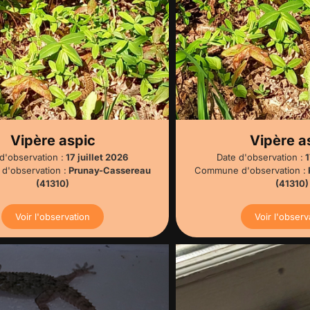
Vipère aspic
Vipère a
d'observation :
17 juillet 2026
Date d'observation :
1
'observation :
Prunay-Cassereau
Commune d'observation :
(41310)
(41310)
Voir l'observation
Voir l'observ