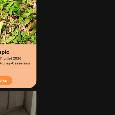
spic
7 juillet 2026
Prunay-Cassereau
ation