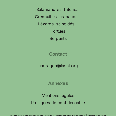
Salamandres, tritons…
Grenouilles, crapauds…
Lézards, scincidés…
Tortues
Serpents
Contact
undragon@lashf.org
Annexes
Mentions légales
Politiques de confidentialité
©Un dragon dans mon jardin • Tous droits réservés | Propulsé par